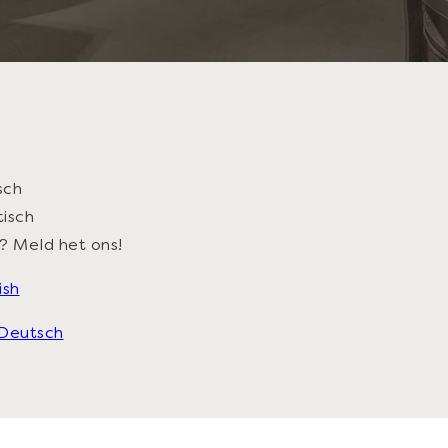
sch
tisch
e? Meld het ons!
ish
 Deutsch