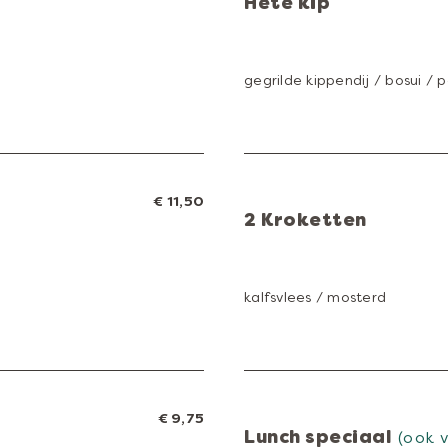
Hete kip
gegrilde kippendij / bosui / pa
€ 11,50
2 Kroketten
kalfsvlees / mosterd
€ 9,75
Lunch speciaal
(ook 