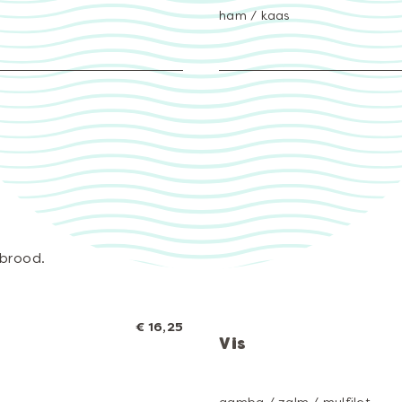
ham / kaas
 brood.
€ 16,25
Vis
gamba / zalm / mulfilet