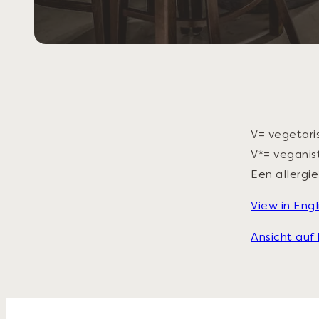
V= vegetari
V*= veganis
Een allergi
View in Engl
Ansicht auf