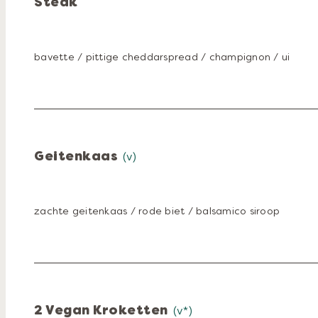
Steak
bavette / pittige cheddarspread / champignon / ui
Geitenkaas
(v)
zachte geitenkaas / rode biet / balsamico siroop
2 Vegan Kroketten
(v*)